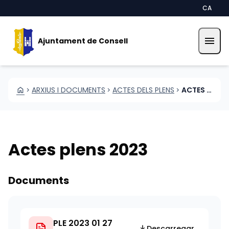
Vés al contingut
Saltar al contingut
CA
menu
Ajuntament de Consell
HOME
ARXIUS I DOCUMENTS
ACTES DELS PLENS
ACTES PLENS 2023
CHEVRON_RIGHT
CHEVRON_RIGHT
CHEVRON_RIGHT
Actes plens 2023
Documents
PLE 2023 01 27
Descarregar