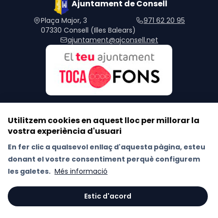
Ajuntament de Consell
Plaça Major, 3
971 62 20 95
07330 Consell (Illes Balears)
ajuntament@ajconsell.net
Utilitzem cookies en aquest lloc per millorar la
vostra experiència d'usuari
Segueix-nos a les xarxes socials
En fer clic a qualsevol enllaç d'aquesta pàgina, esteu
donant el vostre consentiment perquè configurem
Avís Legal
Política de Xarxes Socials
les galetes.
Més informació
Política de galetes (Cookies)
Política de privacitat
RAT
Estic d'acord
© 2026 Ajuntament de Consell. Tots els drets reservats.