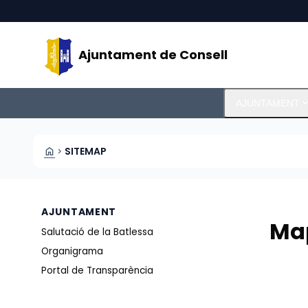
Vés al contingut
Saltar al contingut
Ajuntament de Consell
expand_m
AJUNTAMENT
HOME
SITEMAP
CHEVRON_RIGHT
AJUNTAMENT
Ma
Salutació de la Batlessa
Organigrama
Portal de Transparència