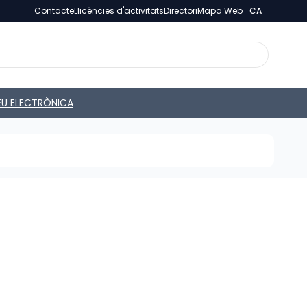
Contacte
Llicències d'activitats
Directori
Mapa Web
CA
EU ELECTRÒNICA