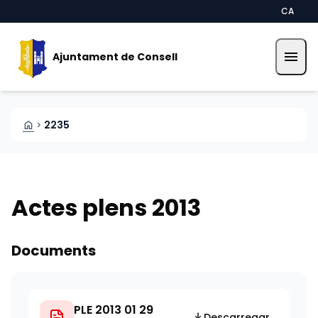
Vés al contingut
Saltar al contingut
CA
menu
Ajuntament de Consell
HOME
2235
CHEVRON_RIGHT
Actes plens 2013
Documents
PLE 2013 01 29
Descarregar