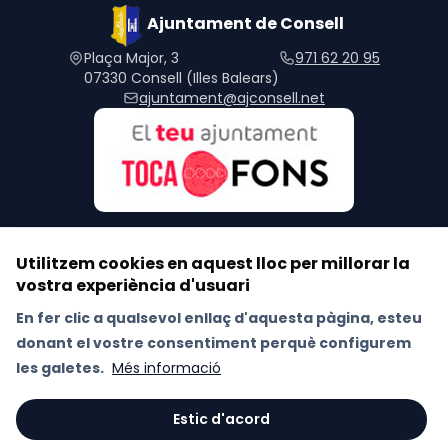
Ajuntament de Consell
Plaça Major, 3
971 62 20 95
07330 Consell (Illes Balears)
ajuntament@ajconsell.net
Utilitzem cookies en aquest lloc per millorar la
vostra experiència d'usuari
Segueix-nos a les xarxes socials
En fer clic a qualsevol enllaç d'aquesta pàgina, esteu
donant el vostre consentiment perquè configurem
Avís Legal
Política de Xarxes Socials
les galetes.
Més informació
Política de galetes (Cookies)
Política de privacitat
RAT
Estic d'acord