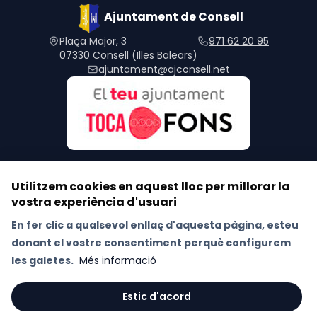
Ajuntament de Consell
Plaça Major, 3
971 62 20 95
07330 Consell (Illes Balears)
ajuntament@ajconsell.net
Utilitzem cookies en aquest lloc per millorar la
vostra experiència d'usuari
Segueix-nos a les xarxes socials
En fer clic a qualsevol enllaç d'aquesta pàgina, esteu
donant el vostre consentiment perquè configurem
Avís Legal
Política de Xarxes Socials
les galetes.
Més informació
Política de galetes (Cookies)
Política de privacitat
RAT
Estic d'acord