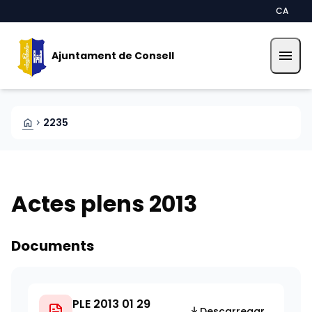
Vés al contingut
Saltar al contingut
CA
menu
Ajuntament de Consell
HOME
2235
CHEVRON_RIGHT
Actes plens 2013
Documents
PLE 2013 01 29
Descarregar