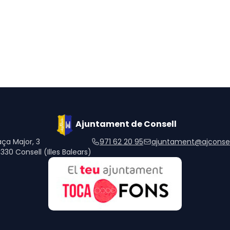
Ajuntament de Consell
aça Major, 3
971 62 20 95
ajuntament@ajconsel
330 Consell (Illes Balears)