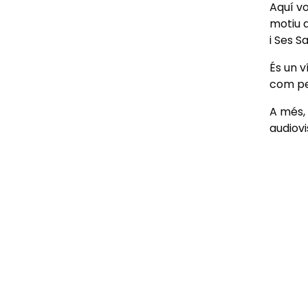
Aquí vo
motiu d
i Ses Sa
És un v
com per
A més, 
audiovi