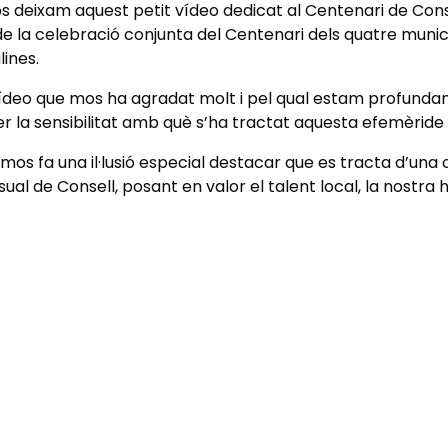
s deixam aquest petit vídeo dedicat al Centenari de Conse
e la celebració conjunta del Centenari dels quatre municip
lines.
ídeo que mos ha agradat molt i pel qual estam profundame
 la sensibilitat amb què s’ha tractat aquesta efemèride 
mos fa una il·lusió especial destacar que es tracta d’una
sual de Consell, posant en valor el talent local, la nostra hi