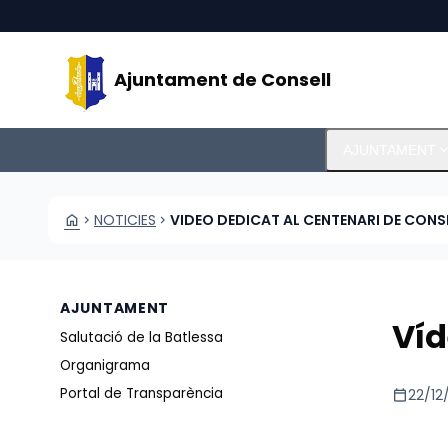
Vés al contingut
Saltar al contingut
Ajuntament de Consell
expand_m
AJUNTAMENT
HOME
NOTICIES
VIDEO DEDICAT AL CENTENARI DE CONS
CHEVRON_RIGHT
CHEVRON_RIGHT
AJUNTAMENT
Víd
Salutació de la Batlessa
Organigrama
Portal de Transparència
calendar_today
22/12