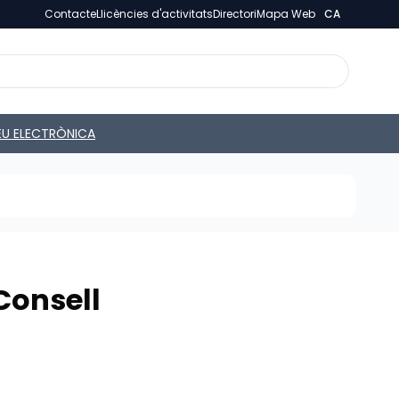
Contacte
Llicències d'activitats
Directori
Mapa Web
CA
EU ELECTRÒNICA
Consell