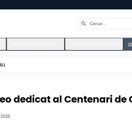
search
ore
expand_more
expand_more
S
EL NOSTRE MUNICIPI
SERVEIS MUNICIPALS
ELL
eo dedicat al Centenari de 
/2025