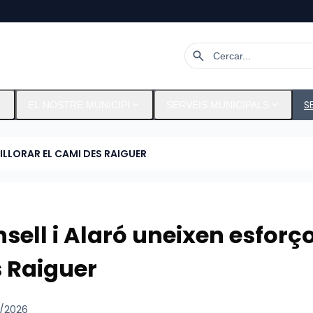
search
ore
expand_more
expand_more
S
EL NOSTRE MUNICIPI
SERVEIS MUNICIPALS
ILLORAR EL CAMI DES RAIGUER
sell i Alaró uneixen esforço
 Raiguer
/2026