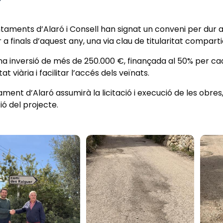
ntaments d’Alaró i Consell han signat un conveni per dur 
 a finals d’aquest any, una via clau de titularitat compar
a inversió de més de 250.000 €, finançada al 50% per cad
at viària i facilitar l’accés dels veïnats.
ament d’Alaró assumirà la licitació i execució de les obre
ó del projecte.