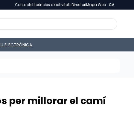
Contacte
Llicències d'activitats
Directori
Mapa Web
CA
EU ELECTRÒNICA
s per millorar el camí