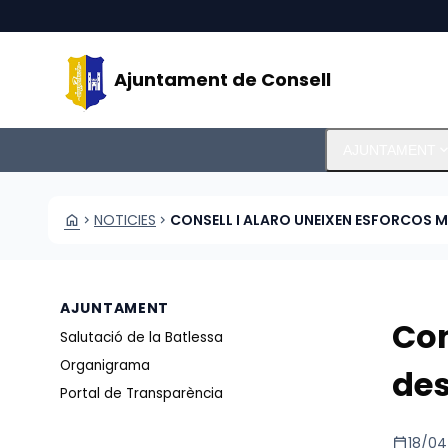
Vés al contingut
Saltar al contingut
Ajuntament de Consell
expand_m
AJUNTAMENT
HOME
NOTICIES
CONSELL I ALARO UNEIXEN ESFORCOS M
CHEVRON_RIGHT
CHEVRON_RIGHT
AJUNTAMENT
Con
Salutació de la Batlessa
Organigrama
des
Portal de Transparència
calendar_today
18/04