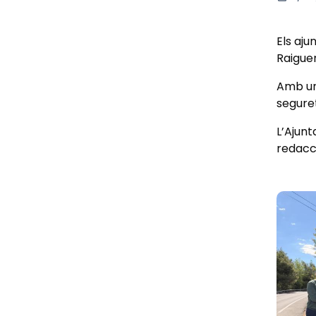
Els aju
Raiguer
Amb un
seguret
L’Ajunt
redacci