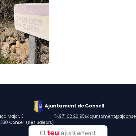
Ajuntament de Consell
aça Major, 3
971 62 20 95
ajuntament@ajconsel
330 Consell (Illes Balears)