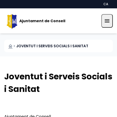
Vés al contingut
Saltar al contingut
CA
menu
Ajuntament de Consell
HOME
JOVENTUT I SERVEIS SOCIALS I SANITAT
CHEVRON_RIGHT
Joventut i Serveis Socials
i Sanitat
Ajuntament de Consell