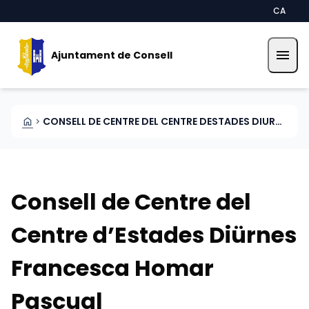
Vés al contingut
Saltar al contingut
CA
menu
Ajuntament de Consell
HOME
CONSELL DE CENTRE DEL CENTRE DESTADES DIURNES FRANCESCA HOMAR PASCUAL
CHEVRON_RIGHT
Consell de Centre del
Centre d’Estades Diürnes
Francesca Homar
Pascual