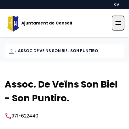
Vés al contingut
Saltar al contingut
CA
menu
Ajuntament de Consell
HOME
ASSOC DE VEINS SON BIEL SON PUNTIRO
CHEVRON_RIGHT
Assoc. De Veïns Son Biel
- Son Puntiro.
phone
971-622440