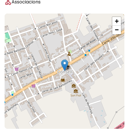
category
Associacions
+
−