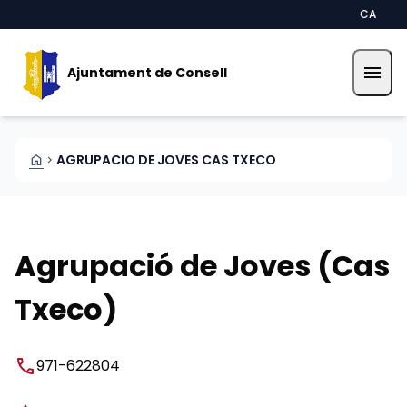
Vés al contingut
Saltar al contingut
CA
menu
Ajuntament de Consell
HOME
AGRUPACIO DE JOVES CAS TXECO
CHEVRON_RIGHT
Agrupació de Joves (Cas
Txeco)
phone
971-622804