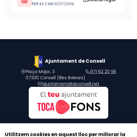
PDF
·
43.2 MB
·
10/07/2019
Ajuntament de Consell
Plaça Major, 3
971 62 20 95
07330 Consell (Illes Balears)
ajuntament@ajconsell.net
Utilitzem cookies en aquest lloc per millorar la