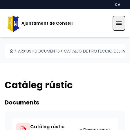
Vés al contingut
Saltar al contingut
CA
menu
Ajuntament de Consell
HOME
ARXIUS I DOCUMENTS
CATALEG DE PROTECCIO DEL PATR
CHEVRON_RIGHT
CHEVRON_RIGHT
Catàleg rústic
Documents
Catàleg rústic
Descarregar