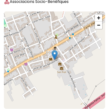
category
Associacions Socio-Benèfiques
+
−