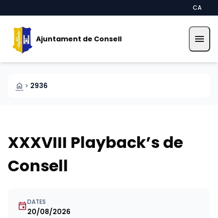
Vés al contingut
Saltar al contingut
CA
menu
Ajuntament de Consell
HOME
2936
CHEVRON_RIGHT
XXXVIII Playback’s de
Consell
DATES
event
20/08/2026