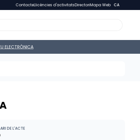
Contacte
Llicències d'activitats
Directori
Mapa Web
CA
EU ELECTRÒNICA
NA
ARI DE L'ACTE
h