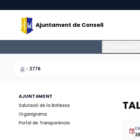
Vés al contingut
Saltar al contingut
Ajuntament de Consell
expand_m
AJUNTAMENT
HOME
2776
CHEVRON_RIGHT
AJUNTAMENT
TA
Salutació de la Batlessa
Organigrama
Portal de Transparència
DA
event
2