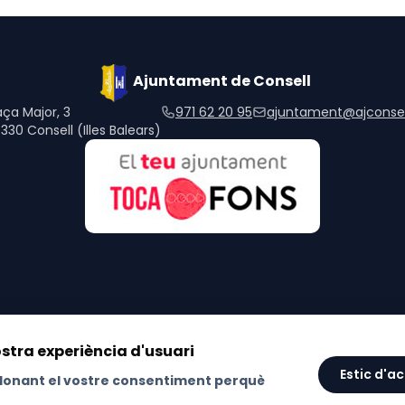
Ajuntament de Consell
aça Major, 3
971 62 20 95
ajuntament@ajconsel
330 Consell (Illes Balears)
Avís Legal
Política de Xarxes So
ostra experiència d'usuari
Estic d'a
u donant el vostre consentiment perquè