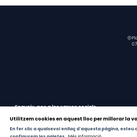
Pl
07
Segueix-nos a les xarxes socials
Utilitzem cookies en aquest lloc per millorar la v
En fer clic a qualsevol enllaç d'aquesta pàgina, este
configurem les galetes.
Més informació