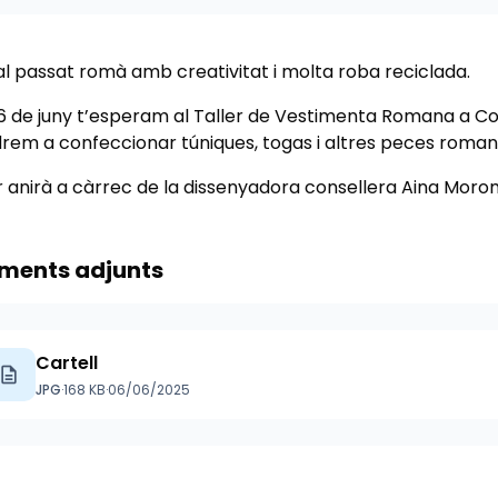
l passat romà amb creativitat i molta roba reciclada.
 26 de juny t’esperam al Taller de Vestimenta Romana a Con
rem a confeccionar túniques, togas i altres peces romane
er anirà a càrrec de la dissenyadora consellera Aina Morom
ments adjunts
Cartell
escription
JPG
·
168 KB
·
06/06/2025