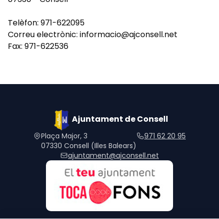
Telèfon: 971-622095
Correu electrònic: informacio@ajconsell.net
Fax: 971-622536
Ajuntament de Consell
Plaça Major, 3
971 62 20 95
07330 Consell (Illes Balears)
ajuntament@ajconsell.net