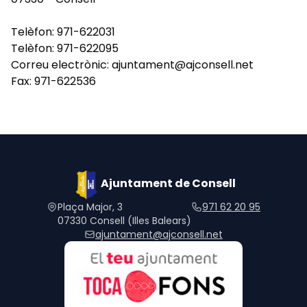
Telèfon: 971-622031
Telèfon: 971-622095
Correu electrònic: ajuntament@ajconsell.net
Fax: 971-622536
Ajuntament de Consell
Plaça Major, 3
971 62 20 95
07330 Consell (Illes Balears)
ajuntament@ajconsell.net