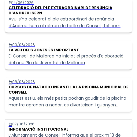
Llistat de notícies
14/06/2026
calendar_today
CELEBRACIÓ DEL PLE EXTRAORDINARI DE RENÚNCIA
D’ANDREU ISERN
Avui s’ha celebrat el ple extraordinari de renúncia
d’Andreu Isern al càrrec de batle de Consell, tal com
establia l’acord de govern entre el PSIB-PSOE i
SomConsell.
09/06/2026
calendar_today
LA VEU DELS JOVES ÉS IMPORTANT
El Consell de Mallorca ha iniciat el procés d’elaboració
del nou Pla de Joventut de Mallorca
08/06/2026
calendar_today
CURSOS DE NATACIÓ INFANTIL A LA PISCINA MUNICIPAL DE
CONSELL
Aquest estiu, els més petits podran gaudir de la piscina
mentre aprenen a nedar, es diverteixen i guanyen
confiança dins l’aigua.
07/06/2026
calendar_today
INFORMACIÓ INSTITUCIONAL
L’Ajuntament de Consell informa que el pròxim 13 de