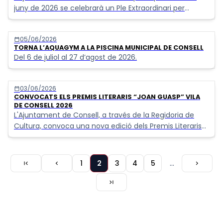
juny de 2026 se celebrarà un Ple Extraordinari per
formalitzar la renúncia al càrrec de batle d’Andreu
Isern.
05/06/2026
calendar_today
TORNA L’AQUAGYM A LA PISCINA MUNICIPAL DE CONSELL
Del 6 de juliol al 27 d’agost de 2026.
03/06/2026
calendar_today
CONVOCATS ELS PREMIS LITERARIS “JOAN GUASP” VILA
DE CONSELL 2026
L'Ajuntament de Consell, a través de la Regidoria de
Cultura, convoca una nova edició dels Premis Literaris
“Joan Guasp” Vila de Consell amb l'objectiu de
promoure i estimular la creació literària en llengua
catalana.
Primera
Pàgina
Pàgina
Pàgina
…
Pàgina
1
2
Pàgina
3
Pàgina
4
Pàgina
5
first_page
chevron_left
chevron_right
pàgina
anterior
actual
següent
Paginació
Última
last_page
pàgina