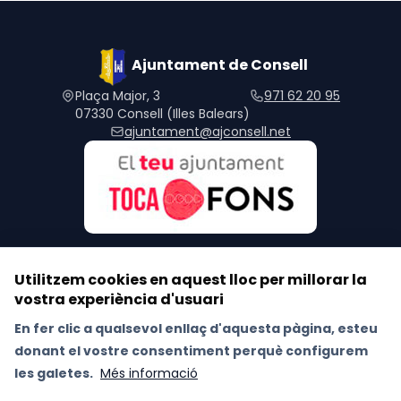
Ajuntament de Consell
Plaça Major, 3
971 62 20 95
07330 Consell (Illes Balears)
ajuntament@ajconsell.net
Utilitzem cookies en aquest lloc per millorar la
vostra experiència d'usuari
Segueix-nos a les xarxes socials
En fer clic a qualsevol enllaç d'aquesta pàgina, esteu
donant el vostre consentiment perquè configurem
Avís Legal
Política de Xarxes Socials
les galetes.
Més informació
Política de galetes (Cookies)
Política de privacitat
RAT