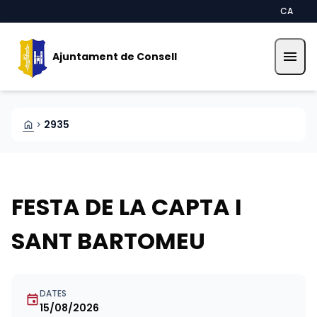
Vés al contingut
Saltar al contingut
CA
menu
Ajuntament de Consell
HOME
2935
CHEVRON_RIGHT
FESTA DE LA CAPTA I
SANT BARTOMEU
DATES
event
15/08/2026