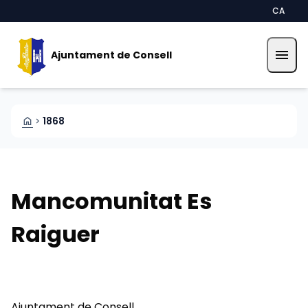
Vés al contingut
Saltar al contingut
CA
menu
Ajuntament de Consell
HOME
1868
CHEVRON_RIGHT
Mancomunitat Es
Raiguer
Ajuntament de Consell