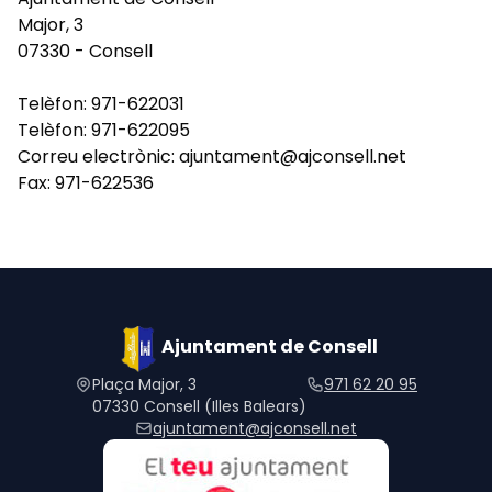
Major, 3
07330 - Consell
Telèfon: 971-622031
Telèfon: 971-622095
Correu electrònic: ajuntament@ajconsell.net
Fax: 971-622536
Ajuntament de Consell
Plaça Major, 3
971 62 20 95
07330 Consell (Illes Balears)
ajuntament@ajconsell.net