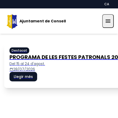
Vés al contingut
Saltar al contingut
CA
menu
Ajuntament de Consell
Ajuntament de Consell
Destacat
PROGRAMA DE LES FESTES PATRONALS 2
Del 15 al 24 d'agost.
28/07/2026
calendar_today
Llegir més
Visit Consell
Plataforma de Contractació de l'Estat