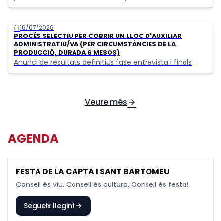
designació, el lloc de treball de cap del cos de la policia
local.
16/07/2026
calendar_today
PROCÉS SELECTIU PER COBRIR UN LLOC D'AUXILIAR
ADMINISTRATIU/VA (PER CIRCUMSTÀNCIES DE LA
PRODUCCIÓ, DURADA 6 MESOS)
Anunci de resultats definitius fase entrevista i finals
Veure més
arrow_forward
AGENDA
FESTA DE LA CAPTA I SANT BARTOMEU
15
AGO
Consell és viu, Consell és cultura, Consell és festa!
Segueix llegint
arrow_forward