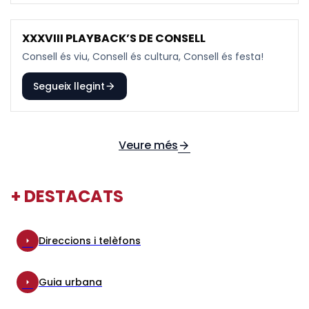
XXXVIII PLAYBACK’S DE CONSELL
20
AGO
Consell és viu, Consell és cultura, Consell és festa!
Segueix llegint
arrow_forward
Veure més
arrow_forward
+ DESTACATS
Direccions i telèfons
arrow_right
Guia urbana
arrow_right